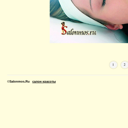
1
2
©
Salonmos.Ru
салон красоты