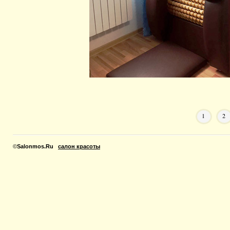
1
2
©
Salonmos.Ru
салон красоты